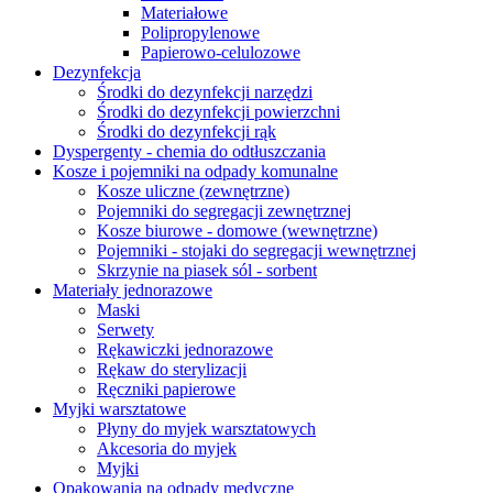
Materiałowe
Polipropylenowe
Papierowo-celulozowe
Dezynfekcja
Środki do dezynfekcji narzędzi
Środki do dezynfekcji powierzchni
Środki do dezynfekcji rąk
Dyspergenty - chemia do odtłuszczania
Kosze i pojemniki na odpady komunalne
Kosze uliczne (zewnętrzne)
Pojemniki do segregacji zewnętrznej
Kosze biurowe - domowe (wewnętrzne)
Pojemniki - stojaki do segregacji wewnętrznej
Skrzynie na piasek sól - sorbent
Materiały jednorazowe
Maski
Serwety
Rękawiczki jednorazowe
Rękaw do sterylizacji
Ręczniki papierowe
Myjki warsztatowe
Płyny do myjek warsztatowych
Akcesoria do myjek
Myjki
Opakowania na odpady medyczne