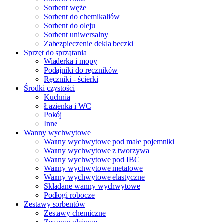
Sorbent węże
Sorbent do chemikaliów
Sorbent do oleju
Sorbent uniwersalny
Zabezpieczenie dekla beczki
Sprzęt do sprzątania
Wiaderka i mopy
Podajniki do ręczników
Ręczniki - ścierki
Środki czystości
Kuchnia
Łazienka i WC
Pokój
Inne
Wanny wychwytowe
Wanny wychwytowe pod małe pojemniki
Wanny wychwytowe z tworzywa
Wanny wychwytowe pod IBC
Wanny wychwytowe metalowe
Wanny wychwytowe elastyczne
Składane wanny wychwytowe
Podłogi robocze
Zestawy sorbentów
Zestawy chemiczne
Zestawy olejowe