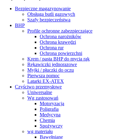
Bezpieczne magazynowanie
Obsługa butli gazowych
Szafy bezpieczeństwa
BHP
Profile ochronne zabezpieczające
Ochrona narożników
Ochrona krawędzi
Ochrona rur
Ochrona powierzchni
Krem / pasta BHP do mycia rąk
Rękawiczki jednorazowe
Myjki / płuczki do oczu
Pierwsza pomoc
Latarki EX-ATEX
Czyściwo przemysłowe
Uniwersalne
Wg zastosowań
Motoryzacja
Poligrafia
Medycyna
Chemia
Spożywczy
wg materiału
Bawełniane