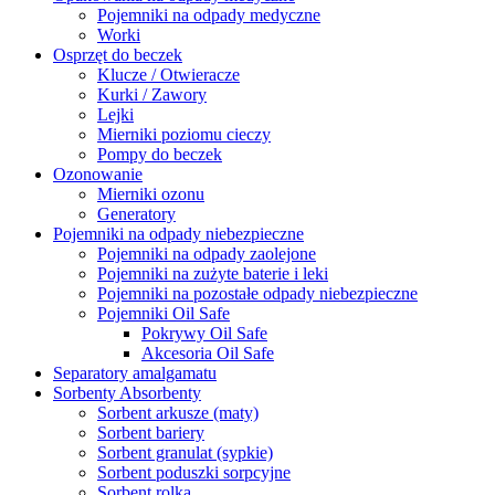
Pojemniki na odpady medyczne
Worki
Osprzęt do beczek
Klucze / Otwieracze
Kurki / Zawory
Lejki
Mierniki poziomu cieczy
Pompy do beczek
Ozonowanie
Mierniki ozonu
Generatory
Pojemniki na odpady niebezpieczne
Pojemniki na odpady zaolejone
Pojemniki na zużyte baterie i leki
Pojemniki na pozostałe odpady niebezpieczne
Pojemniki Oil Safe
Pokrywy Oil Safe
Akcesoria Oil Safe
Separatory amalgamatu
Sorbenty Absorbenty
Sorbent arkusze (maty)
Sorbent bariery
Sorbent granulat (sypkie)
Sorbent poduszki sorpcyjne
Sorbent rolka